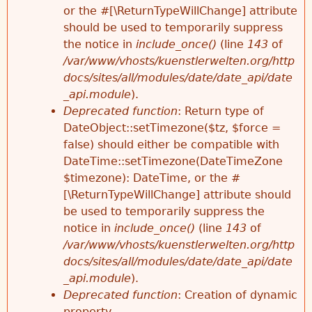
m
or the #[\ReturnTypeWillChange] attribute
should be used to temporarily suppress
e
the notice in
include_once()
(line
143
of
/var/www/vhosts/kuenstlerwelten.org/http
l
docs/sites/all/modules/date/date_api/date
_api.module
).
d
Deprecated function
: Return type of
DateObject::setTimezone($tz, $force =
u
false) should either be compatible with
DateTime::setTimezone(DateTimeZone
n
$timezone): DateTime, or the #
[\ReturnTypeWillChange] attribute should
g
be used to temporarily suppress the
notice in
include_once()
(line
143
of
/var/www/vhosts/kuenstlerwelten.org/http
docs/sites/all/modules/date/date_api/date
_api.module
).
Deprecated function
: Creation of dynamic
property