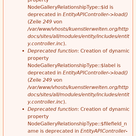
NodeGalleryRelationshipType::$id is
deprecated in
EntityAPIController->load()
(Zeile
249
von
/var/www/vhosts/kuenstlerwelten.org/http
docs/sites/all/modules/entity/includes/entit
y.controller.inc
).
Deprecated function
: Creation of dynamic
property
NodeGalleryRelationshipType::$label is
deprecated in
EntityAPIController->load()
(Zeile
249
von
/var/www/vhosts/kuenstlerwelten.org/http
docs/sites/all/modules/entity/includes/entit
y.controller.inc
).
Deprecated function
: Creation of dynamic
property
NodeGalleryRelationshipType::$filefield_n
ame is deprecated in
EntityAPIController-