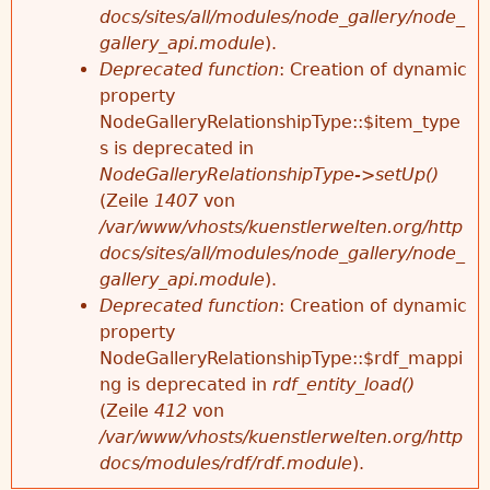
docs/sites/all/modules/node_gallery/node_
gallery_api.module
).
Deprecated function
: Creation of dynamic
property
NodeGalleryRelationshipType::$item_type
s is deprecated in
NodeGalleryRelationshipType->setUp()
(Zeile
1407
von
/var/www/vhosts/kuenstlerwelten.org/http
docs/sites/all/modules/node_gallery/node_
gallery_api.module
).
Deprecated function
: Creation of dynamic
property
NodeGalleryRelationshipType::$rdf_mappi
ng is deprecated in
rdf_entity_load()
(Zeile
412
von
/var/www/vhosts/kuenstlerwelten.org/http
docs/modules/rdf/rdf.module
).