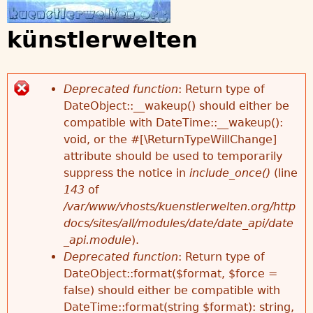
Jump to navigation
künstlerwelten
Deprecated function
: Return type of
DateObject::__wakeup() should either be
F
compatible with DateTime::__wakeup():
void, or the #[\ReturnTypeWillChange]
e
attribute should be used to temporarily
suppress the notice in
include_once()
(line
h
143
of
/var/www/vhosts/kuenstlerwelten.org/http
l
docs/sites/all/modules/date/date_api/date
_api.module
).
e
Deprecated function
: Return type of
DateObject::format($format, $force =
r
false) should either be compatible with
DateTime::format(string $format): string,