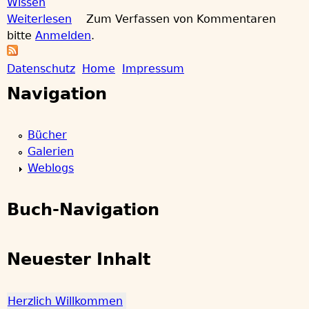
Wissen
Weiterlesen
ü
Zum Verfassen von Kommentaren
bitte
Anmelden
b
.
e
Datenschutz
r
Home
Impressum
H
H
Navigation
e
r
a
Bücher
z
Galerien
l
u
Weblogs
i
c
p
h
Buch-Navigation
W
t
i
l
m
Neuester Inhalt
l
k
e
o
Herzlich Willkommen