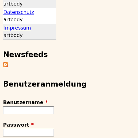
m
artbody
n
m
Datenschutz
e
artbody
ü
n
Impressum
artbody
Newsfeeds
Benutzeranmeldung
Benutzername
*
Passwort
*